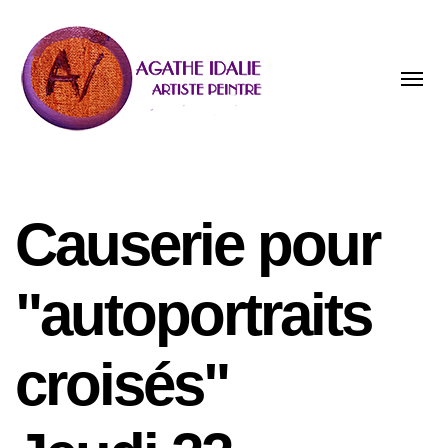
Toggle
naviga
Causerie pour
"autoportraits
croisés"