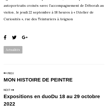
autoportraits croisés »avec l’accompagnement de Déborah au
violon , le jeudi 22 septembre à 18 heures à « l’Atelier de
Curiosités », rue des Teinturiers à Avignon
S
h
C
Actualités
a
a
r
t
e
e
t
PREV
g
h
MON HISTOIRE DE PEINTRE
o
i
r
NEXT
s
Expositions en duoDu 18 au 29 octobre
i
p
e
2022
a