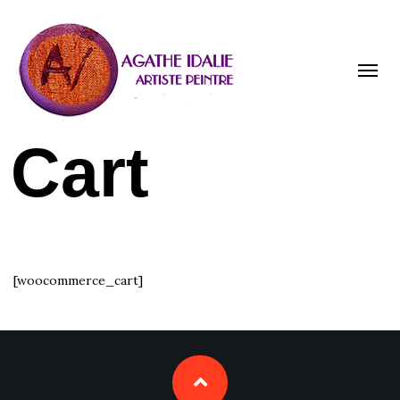
Toggle
naviga
Cart
[woocommerce_cart]