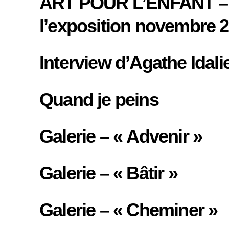
ART POUR L’ENFANT – À
l’exposition novembre 
Interview d’Agathe Idali
Quand je peins
Galerie – « Advenir »
Galerie – « Bâtir »
Galerie – « Cheminer »